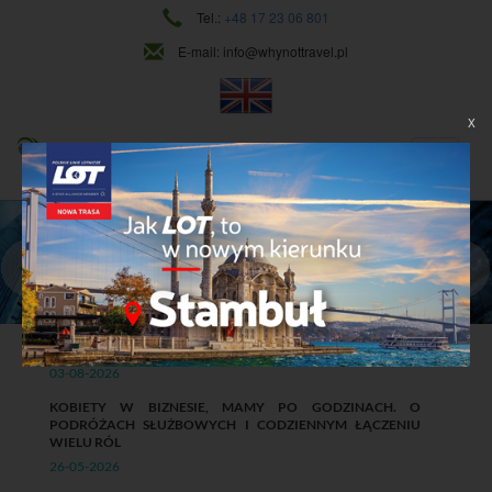
Tel.:
+48 17 23 06 801
E-mail:
info@whynottravel.pl
X
NAJWYŻSZY POZIOM USŁUG
CIĄGŁY ROZWÓJ
Dowiedz się więcej
WORKATION W FIRMIE: KORZYŚCI, RYZYKA I ZASADY
03-08-2026
KOBIETY W BIZNESIE, MAMY PO GODZINACH. O
PODRÓŻACH SŁUŻBOWYCH I CODZIENNYM ŁĄCZENIU
WIELU RÓL
26-05-2026