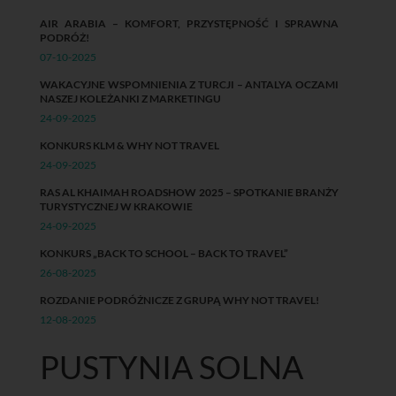
AIR ARABIA – KOMFORT, PRZYSTĘPNOŚĆ I SPRAWNA
PODRÓŻ!
07-10-2025
WAKACYJNE WSPOMNIENIA Z TURCJI – ANTALYA OCZAMI
NASZEJ KOLEŻANKI Z MARKETINGU
24-09-2025
KONKURS KLM & WHY NOT TRAVEL
24-09-2025
RAS AL KHAIMAH ROADSHOW 2025 – SPOTKANIE BRANŻY
TURYSTYCZNEJ W KRAKOWIE
24-09-2025
KONKURS „BACK TO SCHOOL – BACK TO TRAVEL”
26-08-2025
ROZDANIE PODRÓŻNICZE Z GRUPĄ WHY NOT TRAVEL!
12-08-2025
PUSTYNIA SOLNA