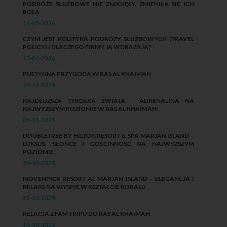
PODRÓŻE SŁUŻBOWE NIE ZNIKNĘŁY. ZMIENIŁA SIĘ ICH
ROLA
14-05-2026
CZYM JEST POLITYKA PODRÓŻY SŁUŻBOWYCH (TRAVEL
POLICY) I DLACZEGO FIRMY JĄ WDRAŻAJĄ?
13-04-2026
PUSTYNNA PRZYGODA W RAS AL KHAIMAH
14-11-2025
NAJDŁUŻSZA TYROLKA ŚWIATA – ADRENALINA NA
NAJWYŻSZYM POZIOMIE W RAS AL KHAIMAH!
06-11-2025
DOUBLETREE BY HILTON RESORT & SPA MARJAN ISLAND –
LUKSUS, SŁOŃCE I GOŚCINNOŚĆ NA NAJWYŻSZYM
POZIOMIE
24-10-2025
MÖVENPICK RESORT AL MARJAN ISLAND – ELEGANCJA I
RELAKS NA WYSPIE W KSZTAŁCIE KORALU
22-10-2025
RELACJA Z FAM TRIPU DO RAS AL KHAIMAH
10-10-2025