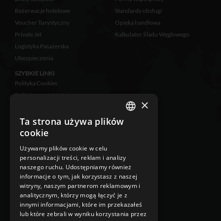
Rezerwacje hotelowe
Standardy obsługi
Voucher Turystyczny
Opieka handlowa
Private Jet
Kalkulator Śladu Węglowego
Logistyka Pasażerska
Ubezpieczenia
SZYBKIE LINKI
Polityka Cookies
Polityka prywatności
×
Zastrzeżenia prawne
Klauzula informacyjna
Ta strona używa plików
POLISH
RODO
cookie
ENGLISH
Ubezpieczenie
Używamy plików cookie w celu
Klauzula Informacyjna w
personalizacji treści, reklam i analizy
przypadku zbierania danych
naszego ruchu. Udostępniamy również
osobowych niebezpośrednio od
informacje o tym, jak korzystasz z naszej
osoby, której dane dotyczą
witryny, naszym partnerom reklamowym i
Klauzula Informacyjna w
analitycznym, którzy mogą łączyć je z
przypadku zbierania danych
innymi informacjami, które im przekazałeś
osobowych bezpośrednio od osoby,
lub które zebrali w wyniku korzystania przez
której dane dotyczą