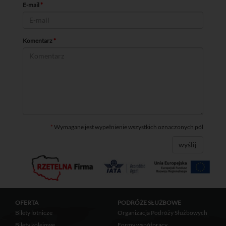
E-mail
*
Komentarz
*
*
Wymagane jest wypełnienie wszystkich oznaczonych pól
wyślij
OFERTA
PODRÓŻE SŁUŻBOWE
Bilety lotnicze
Organizacja Podróży Służbowych
Bilety kolejowe
Formy współpracy