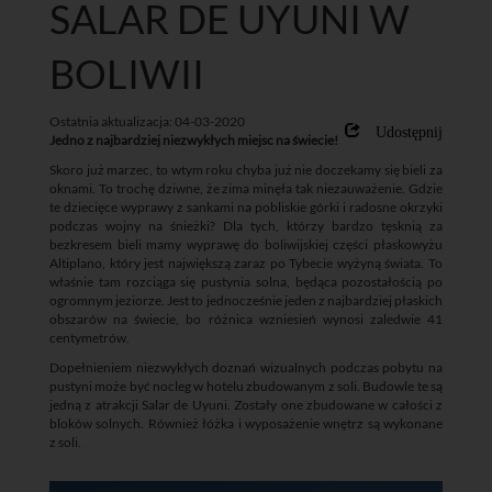
SALAR DE UYUNI W
BOLIWII
Ostatnia aktualizacja: 04-03-2020
Udostępnij
Jedno z najbardziej niezwykłych miejsc na świecie!
Skoro już marzec, to wtym roku chyba już nie doczekamy się bieli za
oknami. To trochę dziwne, że zima minęła tak niezauważenie. Gdzie
te dziecięce wyprawy z sankami na pobliskie górki i radosne okrzyki
podczas wojny na śnieżki? Dla tych, którzy bardzo tęsknią za
bezkresem bieli mamy wyprawę do boliwijskiej części płaskowyżu
Altiplano, który jest największą zaraz po Tybecie wyżyną świata. To
właśnie tam rozciąga się pustynia solna, będąca pozostałością po
ogromnym jeziorze. Jest to jednocześnie jeden z najbardziej płaskich
obszarów na świecie, bo różnica wzniesień wynosi zaledwie 41
centymetrów.
Dopełnieniem niezwykłych doznań wizualnych podczas pobytu na
pustyni może być nocleg w hotelu zbudowanym z soli. Budowle te są
jedną z atrakcji Salar de Uyuni. Zostały one zbudowane w całości z
bloków solnych. Również łóżka i wyposażenie wnętrz są wykonane
z soli.