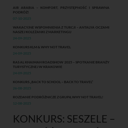
AIR ARABIA – KOMFORT, PRZYSTĘPNOŚĆ I SPRAWNA
PODRÓŻ!
07-10-2025
WAKACYJNE WSPOMNIENIA Z TURCJI – ANTALYA OCZAMI
NASZEJ KOLEŻANKI Z MARKETINGU
24-09-2025
KONKURS KLM & WHY NOT TRAVEL
24-09-2025
RAS AL KHAIMAH ROADSHOW 2025 – SPOTKANIE BRANŻY
TURYSTYCZNEJ W KRAKOWIE
24-09-2025
KONKURS „BACK TO SCHOOL – BACK TO TRAVEL”
26-08-2025
ROZDANIE PODRÓŻNICZE Z GRUPĄ WHY NOT TRAVEL!
12-08-2025
KONKURS: SESZELE –