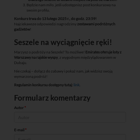
Będzie nam miło, jeśli udostępnisz post konkursowy na
swoim profilu.
Konkurs trwa do 13 lutego 2025 r., do godz. 23:59!
Najciekawsze odpowiedzi nagrodzimy
zestawami podróżnych
gadżetów
!
Seszele na wyciągnięcie ręki!
Marzysz o podróży na Seszele? To możliwe!
Emirates oferuje loty z
Warszawy na rajskie wyspy
, z wygodnym międzylądowaniem w
Dubaju.
Nie czekaj – dołącz do zabawy i pokaż nam, jak widzisz swoją
wymarzoną podróż!
Regulamin konkursu dostępny tutaj:
link
.
Formularz komentarzy
Autor
*
E-mail
*