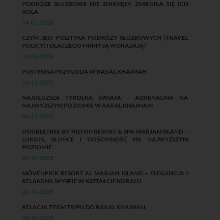
PODRÓŻE SŁUŻBOWE NIE ZNIKNĘŁY. ZMIENIŁA SIĘ ICH
ROLA
14-05-2026
CZYM JEST POLITYKA PODRÓŻY SŁUŻBOWYCH (TRAVEL
POLICY) I DLACZEGO FIRMY JĄ WDRAŻAJĄ?
13-04-2026
PUSTYNNA PRZYGODA W RAS AL KHAIMAH
14-11-2025
NAJDŁUŻSZA TYROLKA ŚWIATA – ADRENALINA NA
NAJWYŻSZYM POZIOMIE W RAS AL KHAIMAH!
06-11-2025
DOUBLETREE BY HILTON RESORT & SPA MARJAN ISLAND –
LUKSUS, SŁOŃCE I GOŚCINNOŚĆ NA NAJWYŻSZYM
POZIOMIE
24-10-2025
MÖVENPICK RESORT AL MARJAN ISLAND – ELEGANCJA I
RELAKS NA WYSPIE W KSZTAŁCIE KORALU
22-10-2025
RELACJA Z FAM TRIPU DO RAS AL KHAIMAH
10-10-2025