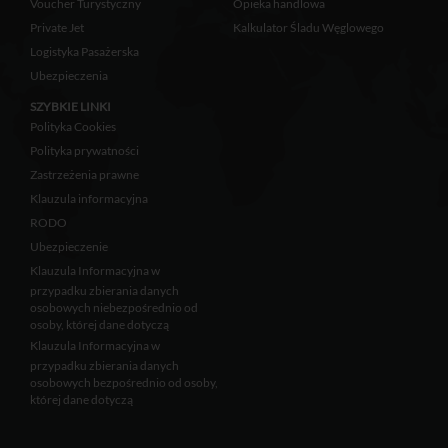
Voucher Turystyczny
Opieka handlowa
Private Jet
Kalkulator Śladu Węglowego
Logistyka Pasażerska
Ubezpieczenia
SZYBKIE LINKI
Polityka Cookies
Polityka prywatności
Zastrzeżenia prawne
Klauzula informacyjna
RODO
Ubezpieczenie
Klauzula Informacyjna w
przypadku zbierania danych
osobowych niebezpośrednio od
osoby, której dane dotyczą
Klauzula Informacyjna w
przypadku zbierania danych
osobowych bezpośrednio od osoby,
której dane dotyczą