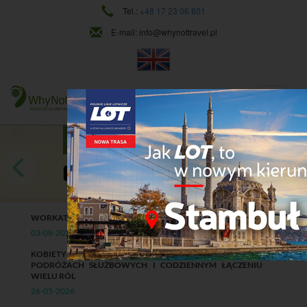
Tel.:
+48 17 23 06 801
E-mail:
info@whynottravel.pl
NAJWYŻSZY POZIOM USŁUG
CIĄGŁY ROZWÓJ
Dowiedz się więcej
WORKATION W FIRMIE: KORZYŚCI, RYZYKA I ZASADY
03-08-2026
KOBIETY W BIZNESIE, MAMY PO GODZINACH. O
PODRÓŻACH SŁUŻBOWYCH I CODZIENNYM ŁĄCZENIU
WIELU RÓL
26-05-2026