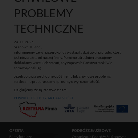
PROBLEMY
TECHNICZNE
24-11-2025
Szanowni Klienci,
informujemy, że w naszej okolicy wystąpiła dziś awaria prądu, która
jest niezależna od naszej firmy. Pomimo utrudnień pracujemy i
dokładamy wszelkich starań, aby zapewnić Państwu możliwie
sprawną obsługę.
Jeżeli pojawią się drobne opóźnienia lub chwilowe problemy,
serdecznie przepraszamy i prosimy o wyrozumiałość.
Dziękujemy, że są Państwo z nami.
POWRÓT DO LISTY AKTUALNOŚCI
OFERTA
PODRÓŻE SŁUŻBOWE
Bilety lotnicze
Organizacja Podróży Służbowych