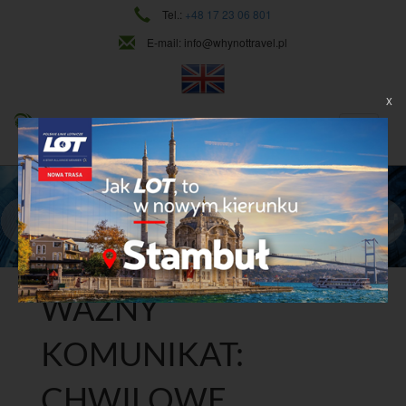
Tel.:
+48 17 23 06 801
E-mail:
info@whynottravel.pl
X
NAJWYŻSZY POZIOM USŁUG
CIĄGŁY ROZWÓJ
Dowiedz się więcej
WAŻNY
KOMUNIKAT:
CHWILOWE