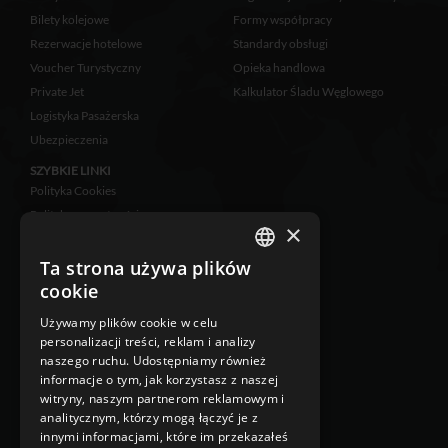
Bilety kolejowe
Formy współpracy
Rezerwacje hotelowe
Standardy obsługi
Voucher Turystyczny
Opieka handlowa
Private Jet
Kalkulator Śladu Węglowego
Logistyka Pasażerska
Ubezpieczenia
SZYBKIE LINKI
Polityka Cookies
Polityka prywatności
×
Zastrzeżenia prawne
Klauzula informacyjna
Ta strona używa plików
POLISH
RODO
cookie
ENGLISH
Ubezpieczenie
Używamy plików cookie w celu
Klauzula Informacyjna w
personalizacji treści, reklam i analizy
przypadku zbierania danych
naszego ruchu. Udostępniamy również
osobowych niebezpośrednio od
informacje o tym, jak korzystasz z naszej
osoby, której dane dotyczą
witryny, naszym partnerom reklamowym i
Klauzula Informacyjna w
analitycznym, którzy mogą łączyć je z
przypadku zbierania danych
innymi informacjami, które im przekazałeś
osobowych bezpośrednio od osoby,