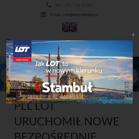
Tel.:
+48 17 23 06 801
E-mail:
info@whynottravel.pl
X
NAJWYŻSZY POZIOM USŁUG
CIĄGŁY ROZWÓJ
Dowiedz się więcej
PLL LOT
URUCHOMIŁ NOWE
BEZPOŚREDNIE