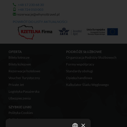
+48 17 230 68 30
+48 724 010 003
rezerwacje@whynottravel.pl
POWRÓT DO LISTY AKTUALNOŚCI
OFERTA
PODRÓŻE SŁUŻBOWE
Bilety lotnicze
Organizacja Podróży Służbowych
Bilety kolejowe
Formy współpracy
Rezerwacje hotelowe
Standardy obsługi
Voucher Turystyczny
Opieka handlowa
Private Jet
Kalkulator Śladu Węglowego
Logistyka Pasażerska
Ubezpieczenia
SZYBKIE LINKI
Polityka Cookies
Polityka prywatności
×
Zastrzeżenia prawne