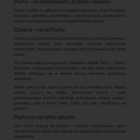
Porto – miasto klimatu, historii i oceanu
Porto to jedno z najbardziej charakterystycznych miast Portugalii.
Zachwyca atmosferą, architekturą i autentycznością, której próżno
szukać w wielu popularnych europejskich destynacjach.
Ribeira – serce Porto
Historyczna dzielnica Ribeira od wieków była centrum handlowym i
społecznym miasta. Dziś przyciąga turystów kolorowymi
kamienicami, klimatycznymi uliczkami oraz promenadą nad rzeką
Duero.
To właśnie tutaj można poczuć prawdziwy klimat Porto – między
lokalnymi restauracjami, kawiarniami i barami, gdzie wieczorami
światła odbijające się w wodzie tworzą niezwykle nastrojową
atmosferę.
Warto jednak zejść także z głównych tras turystycznych. Wąskie
uliczki, suszące się między kamienicami pranie i mniej
odrestaurowane budynki pokazują autentyczne oblicze miasta i
pozwalają odkryć Porto takim, jakim żyją jego mieszkańcy od
pokoleń.
Porto to nie tylko zabytki
Choć Porto kojarzy się głównie z historią i architekturą, region
oferuje również doskonałe warunki do wypoczynku nad Oceanem
Atlantyckim.