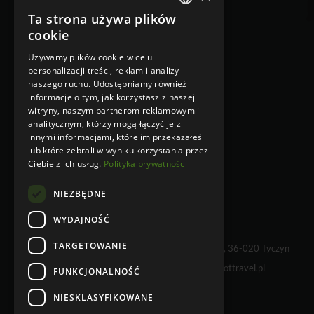
Klauzula informacyjna
Ta strona używa plików
POLISH
cookie
RODO
ENGLISH
Ubezpieczenie
Używamy plików cookie w celu
Klauzula Informacyjna w
personalizacji treści, reklam i analizy
przypadku zbierania danych
naszego ruchu. Udostępniamy również
osobowych niebezpośrednio od
informacje o tym, jak korzystasz z naszej
osoby, której dane dotyczą
witryny, naszym partnerom reklamowym i
Klauzula Informacyjna w
analitycznym, którzy mogą łączyć je z
przypadku zbierania danych
innymi informacjami, które im przekazałeś
osobowych bezpośrednio od osoby,
lub które zebrali w wyniku korzystania przez
której dane dotyczą
Ciebie z ich usług.
Polityka prywatności
NIEZBĘDNE
WYDAJNOŚĆ
TARGETOWANIE
WHY NOT TRAVEL sp. z o.o., Kielnarowa 108 A, 36-020 Tyczyn
tel. +48 17 230 68 01 e-mail:
info@whynottravel.pl
FUNKCJONALNOŚĆ
NIESKLASYFIKOWANE