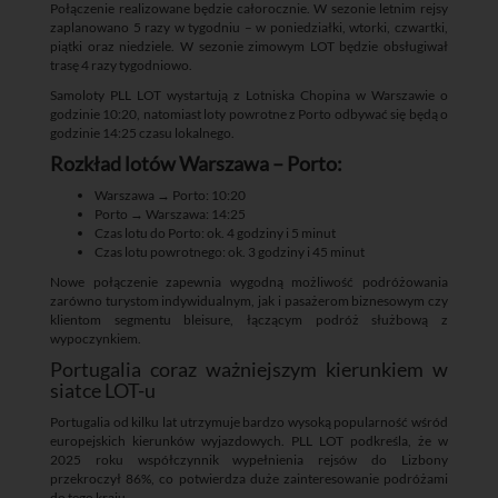
Połączenie realizowane będzie całorocznie. W sezonie letnim rejsy
zaplanowano 5 razy w tygodniu – w poniedziałki, wtorki, czwartki,
piątki oraz niedziele. W sezonie zimowym LOT będzie obsługiwał
trasę 4 razy tygodniowo.
Samoloty PLL LOT wystartują z Lotniska Chopina w Warszawie o
godzinie 10:20, natomiast loty powrotne z Porto odbywać się będą o
godzinie 14:25 czasu lokalnego.
Rozkład lotów Warszawa – Porto:
Warszawa → Porto: 10:20
Porto → Warszawa: 14:25
Czas lotu do Porto: ok. 4 godziny i 5 minut
Czas lotu powrotnego: ok. 3 godziny i 45 minut
Nowe połączenie zapewnia wygodną możliwość podróżowania
zarówno turystom indywidualnym, jak i pasażerom biznesowym czy
klientom segmentu bleisure, łączącym podróż służbową z
wypoczynkiem.
Portugalia coraz ważniejszym kierunkiem w
siatce LOT-u
Portugalia od kilku lat utrzymuje bardzo wysoką popularność wśród
europejskich kierunków wyjazdowych. PLL LOT podkreśla, że w
2025 roku współczynnik wypełnienia rejsów do Lizbony
przekroczył 86%, co potwierdza duże zainteresowanie podróżami
do tego kraju.