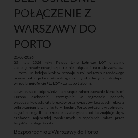
POŁĄCZENIE Z
WARSZAWY DO
PORTO
25-05-2026
25 maja 2026 roku Polskie Linie Lotnicze LOT oficjalnie
zainaugurowały nowe, bezpośrednie połączenie na trasie Warszawa
– Porto. To kolejny krok w rozwoju siatki połączeń narodowego
przewoźnika i jednocześnie druga portugalska destynacja dostępna
w regularnej ofercie PLL LOT – zaraz po Lizbonie.
Nowa trasa to odpowiedź na rosnące zainteresowanie kierunkami
Europy Zachodniej, szczególnie w segmencie podróży
wypoczynkowych, city breaków oraz wyjazdów łączących relaks z
odkrywaniem lokalnej kultury i kuchni. Porto, położone w północnej
części Portugalii nad Oceanem Atlantyckim, od lat znajduje się w
czołówce najchętniej wybieranych europejskich miast przez
turystów z całego świata.
Bezpośrednio z Warszawy do Porto