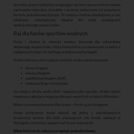
Szerokie, piaszczyste plaże znajdujące się nieco poza centrum miasta
zachowały naturalny charakter i są mniej zatłoczone niż popularne
kurorty południowej Europy. To miejsca chętnie odwiedzane przez
lokalnych mieszkańców, idealne dla osób szukających
spokojniejszego wypoczynku.
Raj dla fanów sportów wodnych
Porto i okolice to również świetny kierunek dla miłośników
aktywnego wypoczynku. Plaża Matosinhos uznawana jest za jedno z
najlepszych miejsc do surfingu w północnej Portugalii.
Doskonałe warunki znajdą tu również osoby zainteresowane:
kitesurfingiem,
windsurfingiem,
paddleboardingiem (SUP),
nauką surfingu od podstaw.
Na miejscu działa wiele szkół i wypożyczalni sprzętu, dzięki czemu
nawet początkujący mogą spróbować swoich sił na falach Atlantyku.
Bilety na nowe połączenie Warszawa – Porto są już dostępne:
Nowe połączenie może okazać się jedną z najciekawszych
propozycji sezonu dla osób planujących city break, wakacje w
Portugalii czy krótszy wyjazd nad Ocean Atlantycki.
Bilety lotnicze do nabycia za naszym pośrednictwem.