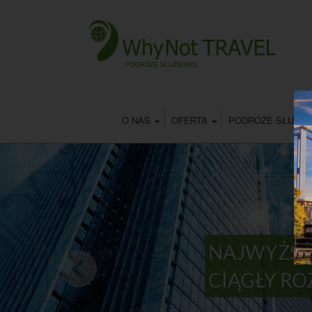
O NAS
OFERTA
PODRÓŻE SŁUŻB
NAJWYŻSZ
CIĄGŁY R