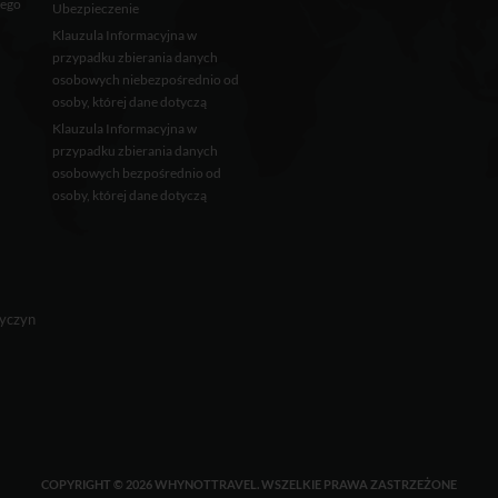
wego
Ubezpieczenie
Klauzula Informacyjna w
przypadku zbierania danych
osobowych niebezpośrednio od
osoby, której dane dotyczą
Klauzula Informacyjna w
przypadku zbierania danych
osobowych bezpośrednio od
osoby, której dane dotyczą
Tyczyn
COPYRIGHT © 2026 WHYNOTTRAVEL. WSZELKIE PRAWA ZASTRZEŻONE