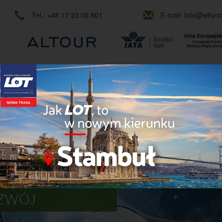
Tel.:
+48 17 23 06 801
E-mail:
info@whynot
OWE
MICE
KONGRESY I KONFERENCJE
E-TECHNOLOGIE
Y POZIOM USŁUG
OZWÓJ