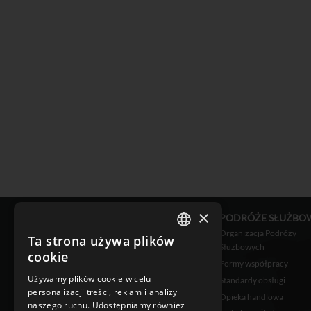
×
OFERTA
PODRÓŻE SŁUŻBO
Bilety lotnicze
Organizacja Podróży
Ta strona używa plików
POLISH
Służbowych
Bilety kolejowe
cookie
Formy współpracy
Rezerwacje hotelowe
ENGLISH
Używamy plików cookie w celu
Standardy obsługi
Voucher Turystyczny
personalizacji treści, reklam i analizy
Opieka handlowa
Private Jet
naszego ruchu. Udostępniamy również