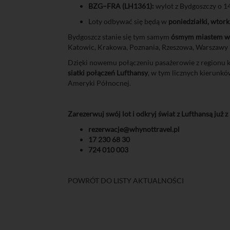
BZG–FRA (LH1361):
wylot z Bydgoszczy o 14
Loty odbywać się będą w
poniedziałki, wtorki
Bydgoszcz stanie się tym samym
ósmym miastem w
Katowic, Krakowa, Poznania, Rzeszowa, Warszawy 
Dzięki nowemu połączeniu pasażerowie z regionu 
siatki połączeń Lufthansy
, w tym licznych kierunk
Ameryki Północnej.
Zarezerwuj swój lot i odkryj świat z Lufthansą już 
rezerwacje@whynottravel.pl
17 230 68 30
724 010 003
POWRÓT DO LISTY AKTUALNOŚCI