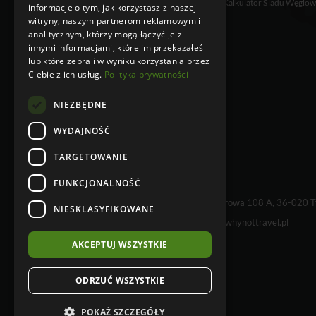
Kalkulator Śladu Węglo
Logistyka Pasażerska
informacje o tym, jak korzystasz z naszej
witryny, naszym partnerom reklamowym i
Ubezpieczenia
analitycznym, którzy mogą łączyć je z
innymi informacjami, które im przekazałeś
lub które zebrali w wyniku korzystania przez
Ciebie z ich usług.
Polityka prywatności
NIEZBĘDNE
WYDAJNOŚĆ
TARGETOWANIE
FUNKCJONALNOŚĆ
WHY NOT TRAVEL sp. z o.o., Kielnarowa 108 A, 36-020 
NIESKLASYFIKOWANE
tel. +48 17 230 68 01 e-mail:
info@whynottravel.pl
AKCEPTUJ WSZYSTKIE
ODRZUĆ WSZYSTKIE
POKAŻ SZCZEGÓŁY