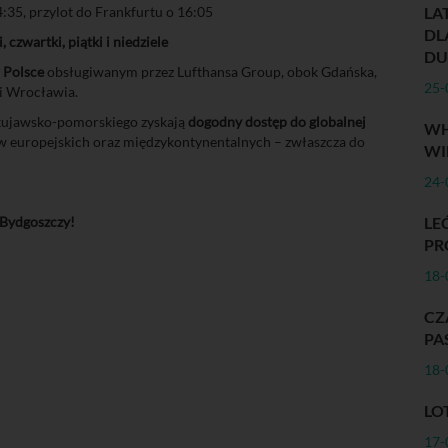
:35, przylot do Frankfurtu o 16:05
LA
DL
, czwartki, piątki i niedziele
DU
 Polsce
obsługiwanym przez Lufthansa Group, obok Gdańska,
25-
i Wrocławia.
kujawsko-pomorskiego zyskają
dogodny dostęp do globalnej
WH
ów europejskich oraz międzykontynentalnych – zwłaszcza do
WI
24-
z Bydgoszczy!
LE
PR
18-
C
PA
18-
LO
17-