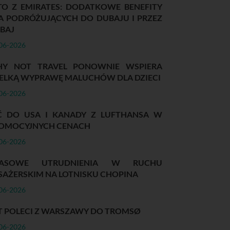
TO Z EMIRATES: DODATKOWE BENEFITY
A PODRÓŻUJĄCYCH DO DUBAJU I PRZEZ
BAJ
06-2026
Y NOT TRAVEL PONOWNIE WSPIERA
ELKĄ WYPRAWĘ MALUCHÓW DLA DZIECI
06-2026
Ć DO USA I KANADY Z LUFTHANSA W
OMOCYJNYCH CENACH
06-2026
ZASOWE UTRUDNIENIA W RUCHU
SAŻERSKIM NA LOTNISKU CHOPINA
06-2026
T POLECI Z WARSZAWY DO TROMSØ
06-2026