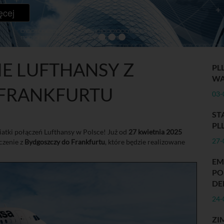
ęcej
E LUFTHANSY Z
PL
WA
 FRANKFURTU
03-
ST
PL
atki połączeń Lufthansy w Polsce! Już od
27 kwietnia 2025
27-
czenie z
Bydgoszczy do Frankfurtu
, które będzie realizowane
E
PO
DE
24-
ZI