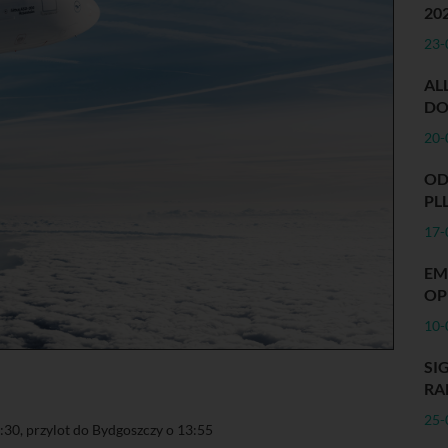
20
23-
AL
DO
20-
OD
PL
17-
EM
OP
10-
S
RA
25-
:30, przylot do Bydgoszczy o 13:55