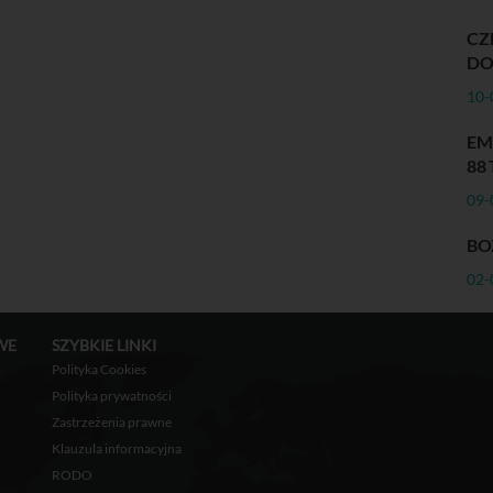
CZ
DO
10-
EM
88
09-
BO
02-
WE
SZYBKIE LINKI
Polityka Cookies
Polityka prywatności
Zastrzeżenia prawne
Klauzula informacyjna
RODO