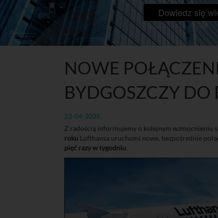
Dowiedz się wi
NOWE POŁĄCZENI
BYDGOSZCZY DO
23-04-2025
Z radością informujemy o kolejnym wzmocnieniu si
roku
Lufthansa uruchomi nowe, bezpośrednie połą
pięć razy w tygodniu
.