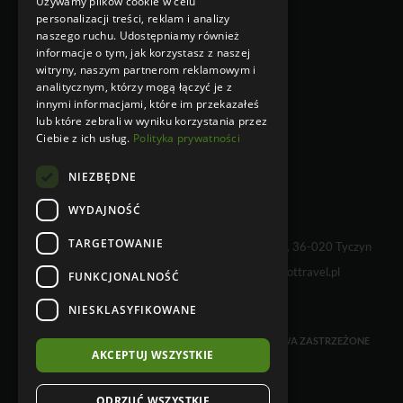
Używamy plików cookie w celu
Klauzula Informacyjna w
personalizacji treści, reklam i analizy
przypadku zbierania danych
naszego ruchu. Udostępniamy również
osobowych niebezpośrednio od
informacje o tym, jak korzystasz z naszej
osoby, której dane dotyczą
witryny, naszym partnerom reklamowym i
Klauzula Informacyjna w
analitycznym, którzy mogą łączyć je z
przypadku zbierania danych
innymi informacjami, które im przekazałeś
osobowych bezpośrednio od osoby,
lub które zebrali w wyniku korzystania przez
której dane dotyczą
Ciebie z ich usług.
Polityka prywatności
NIEZBĘDNE
WYDAJNOŚĆ
TARGETOWANIE
WHY NOT TRAVEL sp. z o.o., Kielnarowa 108 A, 36-020 Tyczyn
tel. +48 17 230 68 01 e-mail:
info@whynottravel.pl
FUNKCJONALNOŚĆ
NIESKLASYFIKOWANE
COPYRIGHT © 2026 WHYNOTTRAVEL. WSZELKIE PRAWA ZASTRZEŻONE
AKCEPTUJ WSZYSTKIE
ODRZUĆ WSZYSTKIE