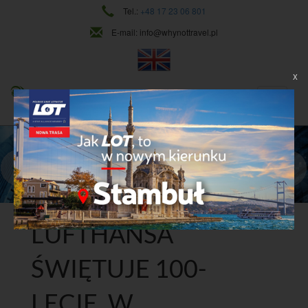
Tel.:
+48 17 23 06 801
E-mail:
info@whynottravel.pl
X
NAJWYŻSZY POZIOM USŁUG
CIĄGŁY ROZWÓJ
Dowiedz się więcej
LUFTHANSA
ŚWIĘTUJE 100-
LECIE. W