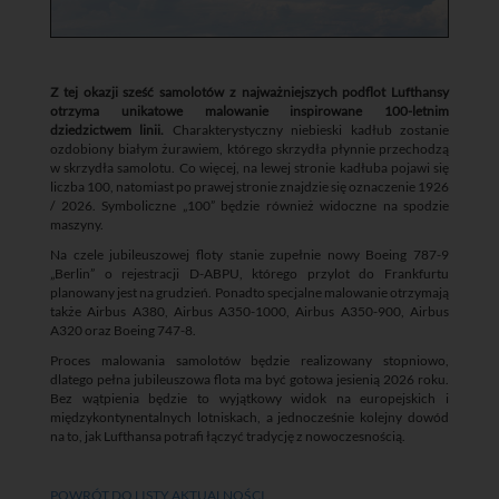
Z tej okazji sześć samolotów z najważniejszych podflot Lufthansy
otrzyma unikatowe malowanie inspirowane 100-letnim
dziedzictwem linii.
Charakterystyczny niebieski kadłub zostanie
ozdobiony białym żurawiem, którego skrzydła płynnie przechodzą
w skrzydła samolotu. Co więcej, na lewej stronie kadłuba pojawi się
liczba 100, natomiast po prawej stronie znajdzie się oznaczenie 1926
/ 2026. Symboliczne „100” będzie również widoczne na spodzie
maszyny.
Na czele jubileuszowej floty stanie zupełnie nowy Boeing 787-9
„Berlin” o rejestracji D-ABPU, którego przylot do Frankfurtu
planowany jest na grudzień. Ponadto specjalne malowanie otrzymają
także Airbus A380, Airbus A350-1000, Airbus A350-900, Airbus
A320 oraz Boeing 747-8.
Proces malowania samolotów będzie realizowany stopniowo,
dlatego pełna jubileuszowa flota ma być gotowa jesienią 2026 roku.
Bez wątpienia będzie to wyjątkowy widok na europejskich i
międzykontynentalnych lotniskach, a jednocześnie kolejny dowód
na to, jak Lufthansa potrafi łączyć tradycję z nowoczesnością.
POWRÓT DO LISTY AKTUALNOŚCI