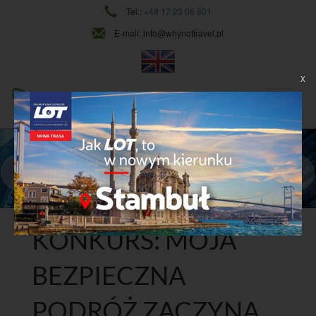
Tel.:
+48 17 23 06 801
E-mail:
info@whynottravel.pl
X
NAJWYŻSZY POZIOM USŁUG
CIĄGŁY ROZWÓJ
Dowiedz się więcej
KONKURS: MOJA
BEZPIECZNA
PODRÓŻ ZACZYNA