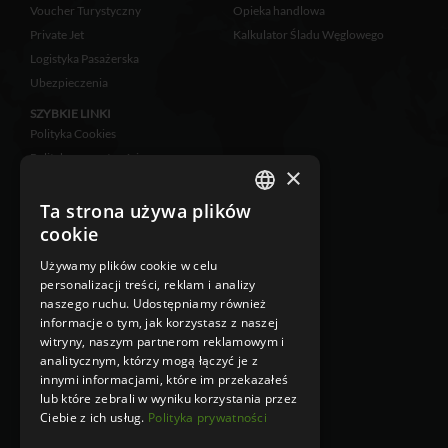
Voucher Turystyczny
Opieka handlowa
Private Jet
Kalkulator Śladu Węglowego
Logistyka Pasażerska
Ubezpieczenia
SZYBKIE LINKI
Polityka Cookies
Polityka prywatności
×
Zastrzeżenia prawne
Klauzula informacyjna
Ta strona używa plików
POLISH
RODO
cookie
ENGLISH
Ubezpieczenie
Używamy plików cookie w celu
Klauzula Informacyjna w
personalizacji treści, reklam i analizy
przypadku zbierania danych
naszego ruchu. Udostępniamy również
osobowych niebezpośrednio od
informacje o tym, jak korzystasz z naszej
osoby, której dane dotyczą
witryny, naszym partnerom reklamowym i
Klauzula Informacyjna w
analitycznym, którzy mogą łączyć je z
przypadku zbierania danych
innymi informacjami, które im przekazałeś
osobowych bezpośrednio od osoby,
lub które zebrali w wyniku korzystania przez
której dane dotyczą
Ciebie z ich usług.
Polityka prywatności