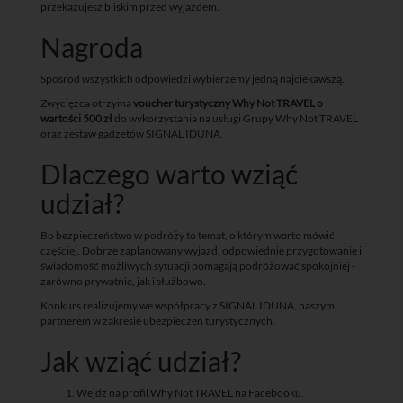
przekazujesz bliskim przed wyjazdem.
Nagroda
Spośród wszystkich odpowiedzi wybierzemy jedną najciekawszą.
Zwycięzca otrzyma
voucher turystyczny Why Not TRAVEL o
wartości 500 zł
do wykorzystania na usługi Grupy Why Not TRAVEL
oraz zestaw gadżetów SIGNAL IDUNA.
Dlaczego warto wziąć
udział?
Bo bezpieczeństwo w podróży to temat, o którym warto mówić
częściej. Dobrze zaplanowany wyjazd, odpowiednie przygotowanie i
świadomość możliwych sytuacji pomagają podróżować spokojniej -
zarówno prywatnie, jak i służbowo.
Konkurs realizujemy we współpracy z SIGNAL IDUNA, naszym
partnerem w zakresie ubezpieczeń turystycznych.
Jak wziąć udział?
Wejdź na profil Why Not TRAVEL na Facebooku.