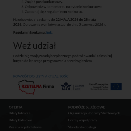
Znajdź post konkursowy.
Odpowiedz w komentarzu na pytanie konkursowe.
Zapoznaj się z regulaminem konkursu.
Na odpowiedzi czekamy do
22 MAJA 2026 do 28 maja
2026
. Ogłoszenie wyników nastąpi do dnia 5 czerwca 2026 r.
Regulamin konkursu:
link.
Weź udział
Podziel się swoją zasadą bezpiecznego podróżowania i zainspiruj
innych do lepszego przygotowania przed wyjazdem.
POWRÓT DO LISTY AKTUALNOŚCI
OFERTA
PODRÓŻE SŁUŻBOWE
Bilety lotnicze
Organizacja Podróży Służbowych
Bilety kolejowe
Formy współpracy
Rezerwacje hotelowe
Standardy obsługi