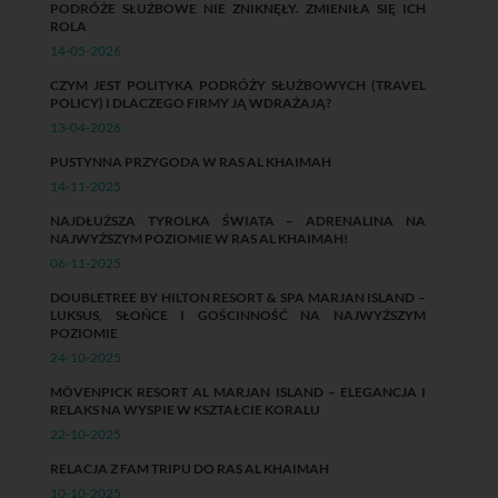
PODRÓŻE SŁUŻBOWE NIE ZNIKNĘŁY. ZMIENIŁA SIĘ ICH
ROLA
14-05-2026
CZYM JEST POLITYKA PODRÓŻY SŁUŻBOWYCH (TRAVEL
POLICY) I DLACZEGO FIRMY JĄ WDRAŻAJĄ?
13-04-2026
PUSTYNNA PRZYGODA W RAS AL KHAIMAH
14-11-2025
NAJDŁUŻSZA TYROLKA ŚWIATA – ADRENALINA NA
NAJWYŻSZYM POZIOMIE W RAS AL KHAIMAH!
06-11-2025
DOUBLETREE BY HILTON RESORT & SPA MARJAN ISLAND –
LUKSUS, SŁOŃCE I GOŚCINNOŚĆ NA NAJWYŻSZYM
POZIOMIE
24-10-2025
MÖVENPICK RESORT AL MARJAN ISLAND – ELEGANCJA I
RELAKS NA WYSPIE W KSZTAŁCIE KORALU
22-10-2025
RELACJA Z FAM TRIPU DO RAS AL KHAIMAH
10-10-2025