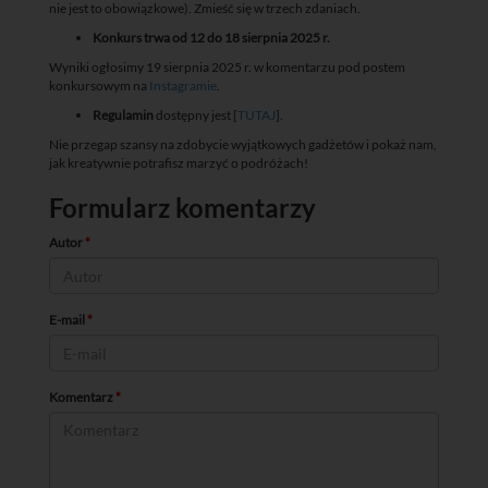
nie jest to obowiązkowe). Zmieść się w trzech zdaniach.
Konkurs trwa od 12 do 18 sierpnia 2025 r.
Wyniki ogłosimy 19 sierpnia 2025 r. w komentarzu pod postem
konkursowym na
Instagramie
.
Regulamin
dostępny jest [
TUTAJ
].
Nie przegap szansy na zdobycie wyjątkowych gadżetów i pokaż nam,
jak kreatywnie potrafisz marzyć o podróżach!
Formularz komentarzy
Autor
*
E-mail
*
Komentarz
*