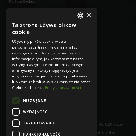
Polityka Cookies
Polityka prywatności
×
Zastrzeżenia prawne
Klauzula informacyjna
Ta strona używa plików
POLISH
RODO
cookie
ENGLISH
Ubezpieczenie
Używamy plików cookie w celu
Klauzula Informacyjna w
personalizacji treści, reklam i analizy
przypadku zbierania danych
naszego ruchu. Udostępniamy również
osobowych niebezpośrednio od
informacje o tym, jak korzystasz z naszej
osoby, której dane dotyczą
witryny, naszym partnerom reklamowym i
Klauzula Informacyjna w
analitycznym, którzy mogą łączyć je z
przypadku zbierania danych
innymi informacjami, które im przekazałeś
osobowych bezpośrednio od osoby,
lub które zebrali w wyniku korzystania przez
której dane dotyczą
Ciebie z ich usług.
Polityka prywatności
NIEZBĘDNE
WYDAJNOŚĆ
TARGETOWANIE
WHY NOT TRAVEL sp. z o.o., Kielnarowa 108 A, 36-020 Tyczyn
tel. +48 17 230 68 01 e-mail:
info@whynottravel.pl
FUNKCJONALNOŚĆ