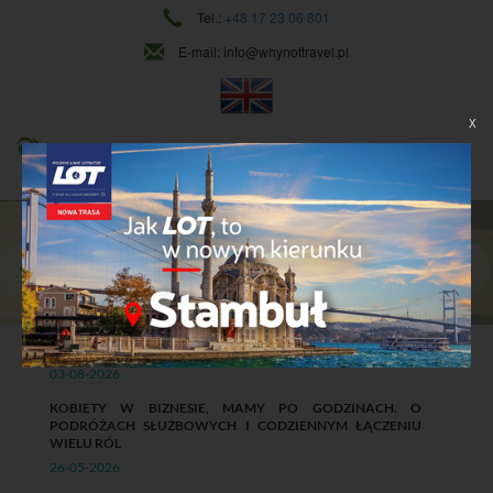
Tel.:
+48 17 23 06 801
E-mail:
info@whynottravel.pl
X
PODRÓŻE SŁUŻBOWE KLASY BIZNES
WITAJ W ŚWIECIE WHY NOT TRAVEL
Dowiedz się więcej
WORKATION W FIRMIE: KORZYŚCI, RYZYKA I ZASADY
03-08-2026
KOBIETY W BIZNESIE, MAMY PO GODZINACH. O
PODRÓŻACH SŁUŻBOWYCH I CODZIENNYM ŁĄCZENIU
WIELU RÓL
26-05-2026