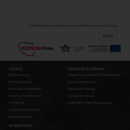
*
Wymagane jest wypełnienie wszystkich oznaczonych pól
wyślij
OFERTA
PODRÓŻE SŁUŻBOWE
Bilety lotnicze
Organizacja Podróży Służbowych
Bilety kolejowe
Formy współpracy
Rezerwacje hotelowe
Standardy obsługi
Voucher Turystyczny
Opieka handlowa
Private Jet
Kalkulator Śladu Węglowego
Logistyka Pasażerska
Ubezpieczenia
SZYBKIE LINKI