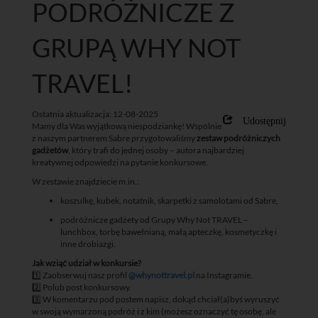
PODRÓŻNICZE Z
GRUPĄ WHY NOT
TRAVEL!
Ostatnia aktualizacja: 12-08-2025
Udostępnij
Mamy dla Was wyjątkową niespodziankę! Wspólnie
z naszym partnerem Sabre przygotowaliśmy
zestaw podróżniczych
gadżetów
, który trafi do jednej osoby – autora najbardziej
kreatywnej odpowiedzi na pytanie konkursowe.
W zestawie znajdziecie m.in.:
koszulkę, kubek, notatnik, skarpetki z samolotami od Sabre,
podróżnicze gadżety od Grupy Why Not TRAVEL –
lunchbox, torbę bawełnianą, małą apteczkę, kosmetyczkę i
inne drobiazgi.
Jak wziąć udział w konkursie?
1️⃣ Zaobserwuj nasz profil
@whynottravel.pl
na Instagramie.
2️⃣ Polub post konkursowy.
3️⃣ W komentarzu pod postem napisz, dokąd chciał(a)byś wyruszyć
w swoją wymarzoną podróż i z kim (możesz oznaczyć tę osobę, ale