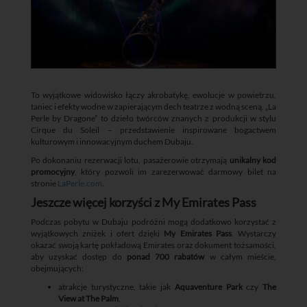
To wyjątkowe widowisko łączy akrobatykę, ewolucje w powietrzu,
taniec i efekty wodne w zapierającym dech teatrze z wodną sceną. „La
Perle by Dragone” to dzieło twórców znanych z produkcji w stylu
Cirque du Soleil – przedstawienie inspirowane bogactwem
kulturowym i innowacyjnym duchem Dubaju.
Po dokonaniu rezerwacji lotu, pasażerowie otrzymają
unikalny kod
promocyjny
, który pozwoli im zarezerwować darmowy bilet na
stronie
LaPerle.com
.
Jeszcze więcej korzyści z My Emirates Pass
Podczas pobytu w Dubaju podróżni mogą dodatkowo korzystać z
wyjątkowych zniżek i ofert dzięki
My Emirates Pass
. Wystarczy
okazać swoją kartę pokładową Emirates oraz dokument tożsamości,
aby uzyskać dostęp do
ponad 700 rabatów
w całym mieście,
obejmujących:
atrakcje turystyczne, takie jak
Aquaventure Park
czy
The
View at The Palm
,