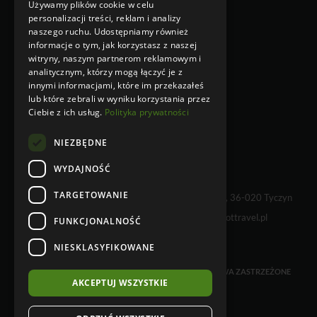
Używamy plików cookie w celu
Klauzula Informacyjna w
personalizacji treści, reklam i analizy
przypadku zbierania danych
naszego ruchu. Udostępniamy również
osobowych niebezpośrednio od
informacje o tym, jak korzystasz z naszej
osoby, której dane dotyczą
witryny, naszym partnerom reklamowym i
Klauzula Informacyjna w
analitycznym, którzy mogą łączyć je z
przypadku zbierania danych
innymi informacjami, które im przekazałeś
osobowych bezpośrednio od osoby,
lub które zebrali w wyniku korzystania przez
której dane dotyczą
Ciebie z ich usług.
Polityka prywatności
NIEZBĘDNE
WYDAJNOŚĆ
TARGETOWANIE
WHY NOT TRAVEL sp. z o.o., Kielnarowa 108 A, 36-020 Tyczyn
tel. +48 17 230 68 01 e-mail:
info@whynottravel.pl
FUNKCJONALNOŚĆ
NIESKLASYFIKOWANE
COPYRIGHT © 2026 WHYNOTTRAVEL. WSZELKIE PRAWA ZASTRZEŻONE
AKCEPTUJ WSZYSTKIE