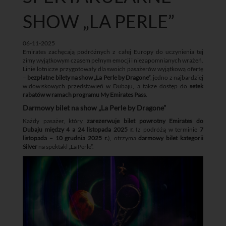
SHOW „LA PERLE”
06-11-2025
Emirates zachęcają podróżnych z całej Europy do uczynienia tej
zimy wyjątkowym czasem pełnym emocji i niezapomnianych wrażeń.
Linie lotnicze przygotowały dla swoich pasażerów wyjątkową ofertę
–
bezpłatne bilety na show „La Perle by Dragone”
, jedno z najbardziej
widowiskowych przedstawień w Dubaju, a także dostęp do
setek
rabatów w ramach programu My Emirates Pass
.
Darmowy bilet na show „La Perle by Dragone”
Każdy pasażer, który
zarezerwuje bilet powrotny Emirates do
Dubaju między 4 a 24 listopada 2025 r.
(z podróżą w terminie
7
listopada – 10 grudnia 2025 r.
), otrzyma
darmowy bilet kategorii
Silver
na spektakl „La Perle”.