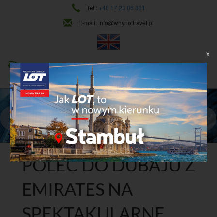
Tel.:
+48 17 23 06 801
E-mail:
info@whynottravel.pl
X
NAJWYŻSZY POZIOM USŁUG
CIĄGŁY ROZWÓJ
Dowiedz się więcej
POLEĆ DO DUBAJU Z
EMIRATES NA
SPEKTAKULARNE