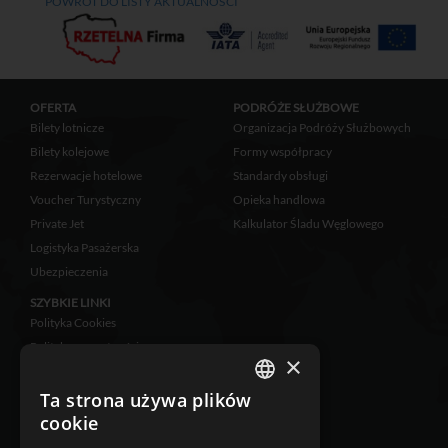
POWRÓT DO LISTY AKTUALNOŚCI
OFERTA
PODRÓŻE SŁUŻBOWE
Bilety lotnicze
Organizacja Podróży Służbowych
Bilety kolejowe
Formy współpracy
Rezerwacje hotelowe
Standardy obsługi
Voucher Turystyczny
Opieka handlowa
Private Jet
Kalkulator Śladu Węglowego
Logistyka Pasażerska
Ubezpieczenia
SZYBKIE LINKI
Polityka Cookies
Polityka prywatności
×
Zastrzeżenia prawne
Klauzula informacyjna
Ta strona używa plików
POLISH
cookie
RODO
ENGLISH
Ubezpieczenie