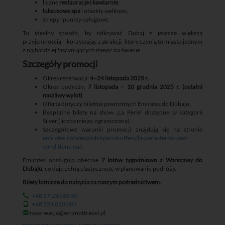
liczne
restauracje i kawiarnie
,
luksusowe spa
i obiekty wellness,
sklepy i punkty usługowe.
To idealny sposób, by odkrywać Dubaj z jeszcze większą
przyjemnością – korzystając z atrakcji, które czynią to miasto jednym
z najbardziej fascynujących miejsc na świecie.
Szczegóły promocji
Okres rezerwacji:
4–24 listopada 2025 r.
Okres podróży:
7 listopada – 10 grudnia 2025 r. (ostatni
możliwy wylot)
Oferta dotyczy biletów powrotnych Emirates do Dubaju.
Bezpłatne bilety na show „La Perle” dostępne w kategorii
Silver (liczba miejsc ograniczona).
Szczegółowe warunki promocji znajdują się na stronie
emirates.com/english/special-offers/la-perle-terms-and-
conditions-eu/
.
Emirates obsługują obecnie
7 lotów tygodniowo z Warszawy do
Dubaju
, co daje pełną elastyczność w planowaniu podróży.
Bilety lotnicze do nabycia za naszym pośrednictwem.
+48 17 230 68 30
+48 724 010 003
rezerwacje@whynottravel.pl