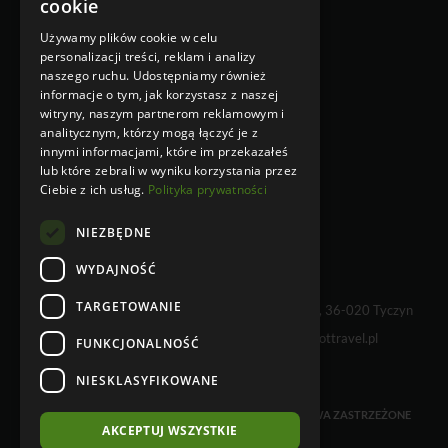
RODO
cookie
ENGLISH
Ubezpieczenie
Używamy plików cookie w celu
Klauzula Informacyjna w
personalizacji treści, reklam i analizy
przypadku zbierania danych
naszego ruchu. Udostępniamy również
osobowych niebezpośrednio od
informacje o tym, jak korzystasz z naszej
osoby, której dane dotyczą
witryny, naszym partnerom reklamowym i
Klauzula Informacyjna w
analitycznym, którzy mogą łączyć je z
przypadku zbierania danych
innymi informacjami, które im przekazałeś
osobowych bezpośrednio od osoby,
lub które zebrali w wyniku korzystania przez
której dane dotyczą
Ciebie z ich usług.
Polityka prywatności
NIEZBĘDNE
WYDAJNOŚĆ
TARGETOWANIE
WHY NOT TRAVEL sp. z o.o., Kielnarowa 108 A, 36-020 Tyczyn
tel. +48 17 230 68 01 e-mail:
info@whynottravel.pl
FUNKCJONALNOŚĆ
NIESKLASYFIKOWANE
COPYRIGHT © 2026 WHYNOTTRAVEL. WSZELKIE PRAWA ZASTRZEŻONE
AKCEPTUJ WSZYSTKIE