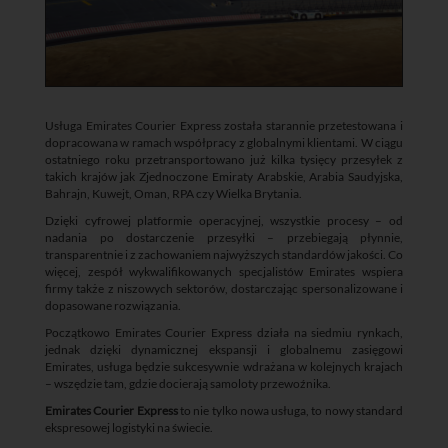
Usługa Emirates Courier Express została starannie przetestowana i
dopracowana w ramach współpracy z globalnymi klientami. W ciągu
ostatniego roku przetransportowano już kilka tysięcy przesyłek z
takich krajów jak Zjednoczone Emiraty Arabskie, Arabia Saudyjska,
Bahrajn, Kuwejt, Oman, RPA czy Wielka Brytania.
Dzięki cyfrowej platformie operacyjnej, wszystkie procesy – od
nadania po dostarczenie przesyłki – przebiegają płynnie,
transparentnie i z zachowaniem najwyższych standardów jakości. Co
więcej, zespół wykwalifikowanych specjalistów Emirates wspiera
firmy także z niszowych sektorów, dostarczając spersonalizowane i
dopasowane rozwiązania.
Początkowo Emirates Courier Express działa na siedmiu rynkach,
jednak dzięki dynamicznej ekspansji i globalnemu zasięgowi
Emirates, usługa będzie sukcesywnie wdrażana w kolejnych krajach
– wszędzie tam, gdzie docierają samoloty przewoźnika.
Emirates Courier Express
to nie tylko nowa usługa, to nowy standard
ekspresowej logistyki na świecie.