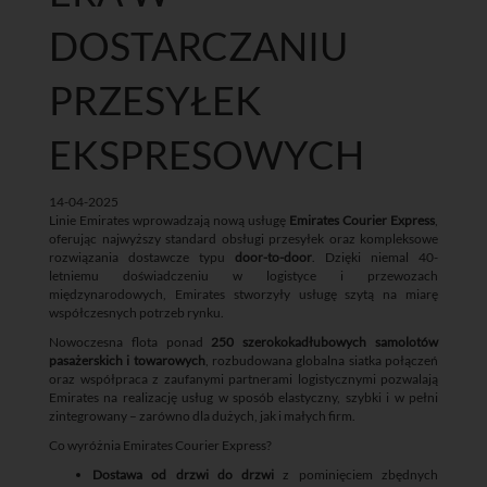
DOSTARCZANIU
PRZESYŁEK
EKSPRESOWYCH
14-04-2025
Linie Emirates wprowadzają nową usługę
Emirates Courier Express
,
oferując najwyższy standard obsługi przesyłek oraz kompleksowe
rozwiązania dostawcze typu
door-to-door
. Dzięki niemal 40-
letniemu doświadczeniu w logistyce i przewozach
międzynarodowych, Emirates stworzyły usługę szytą na miarę
współczesnych potrzeb rynku.
Nowoczesna flota ponad
250 szerokokadłubowych samolotów
pasażerskich i towarowych
, rozbudowana globalna siatka połączeń
oraz współpraca z zaufanymi partnerami logistycznymi pozwalają
Emirates na realizację usług w sposób elastyczny, szybki i w pełni
zintegrowany – zarówno dla dużych, jak i małych firm.
Co wyróżnia Emirates Courier Express?
Dostawa od drzwi do drzwi
z pominięciem zbędnych