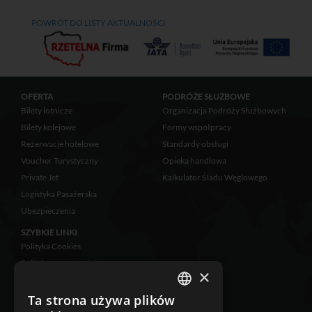
POWRÓT DO LISTY AKTUALNOŚCI
OFERTA
PODRÓŻE SŁUŻBOWE
Bilety lotnicze
Organizacja Podróży Służbowych
Bilety kolejowe
Formy współpracy
Rezerwacje hotelowe
Standardy obsługi
Voucher Turystyczny
Opieka handlowa
Private Jet
Kalkulator Śladu Węglowego
Logistyka Pasażerska
Ubezpieczenia
SZYBKIE LINKI
Polityka Cookies
Polityka prywatności
×
Zastrzeżenia prawne
Klauzula informacyjna
Ta strona używa plików
POLISH