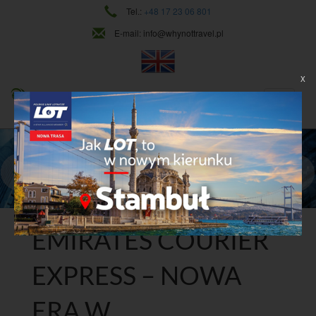
Tel.:
+48 17 23 06 801
E-mail:
info@whynottravel.pl
X
NAJWYŻSZY POZIOM USŁUG
CIĄGŁY ROZWÓJ
Dowiedz się więcej
EMIRATES COURIER
EXPRESS – NOWA
ERA W