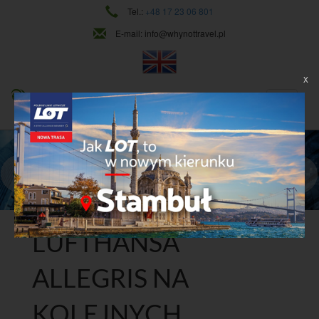
Tel.:
+48 17 23 06 801
E-mail:
info@whynottravel.pl
X
NAJWYŻSZY POZIOM USŁUG
CIĄGŁY ROZWÓJ
Dowiedz się więcej
LUFTHANSA
ALLEGRIS NA
KOLEJNYCH