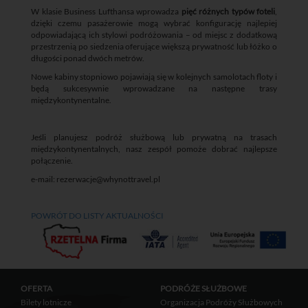
W klasie Business Lufthansa wprowadza
pięć różnych typów foteli
,
dzięki czemu pasażerowie mogą wybrać konfigurację najlepiej
odpowiadającą ich stylowi podróżowania – od miejsc z dodatkową
przestrzenią po siedzenia oferujące większą prywatność lub łóżko o
długości ponad dwóch metrów.
Nowe kabiny stopniowo pojawiają się w kolejnych samolotach floty i
będą sukcesywnie wprowadzane na następne trasy
międzykontynentalne.
Jeśli planujesz podróż służbową lub prywatną na trasach
międzykontynentalnych, nasz zespół pomoże dobrać najlepsze
połączenie.
e-mail:
rezerwacje@whynottravel.pl
POWRÓT DO LISTY AKTUALNOŚCI
OFERTA
PODRÓŻE SŁUŻBOWE
Bilety lotnicze
Organizacja Podróży Służbowych