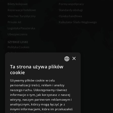
Bilety kolejowe
Formy współpracy
Rezerwacje hotelowe
Standardy obsługi
Voucher Turystyczny
Opieka handlowa
Private Jet
Kalkulator Śladu Węglowego
Logistyka Pasażerska
Ubezpieczenia
SZYBKIE LINKI
Polityka Cookies
Polityka prywatności
×
Zastrzeżenia prawne
Klauzula informacyjna
Ta strona używa plików
POLISH
RODO
cookie
ENGLISH
Ubezpieczenie
Używamy plików cookie w celu
Klauzula Informacyjna w
personalizacji treści, reklam i analizy
przypadku zbierania danych
naszego ruchu. Udostępniamy również
osobowych niebezpośrednio od
informacje o tym, jak korzystasz z naszej
osoby, której dane dotyczą
witryny, naszym partnerom reklamowym i
Klauzula Informacyjna w
analitycznym, którzy mogą łączyć je z
przypadku zbierania danych
innymi informacjami, które im przekazałeś
osobowych bezpośrednio od osoby,