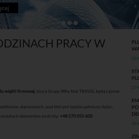
ęcej
ODZINACH PRACY W
PL
WA
03-
ST
PL
27-
odu wigilii firmowej
, biura Grupy Why Not TRAVEL będą czynne
E
elefonów alarmowych, pod którymi będzie pełniony dyżur:
PO
DE
pozostałych elementów podróży:
+48 570 055 600
24-
ZI