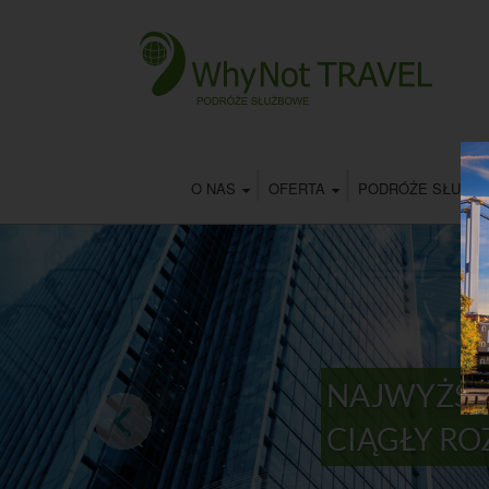
O NAS
OFERTA
PODRÓŻE SŁUŻB
NAJWYŻSZ
CIĄGŁY R