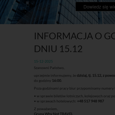
Dowiedz się wi
INFORMACJA O G
DNIU 15.12
15-12-2025
Szanowni Państwo,
uprzejmie informujemy, że
dzisiaj, tj. 15.12, z pow
do godziny
16:00
.
Poza godzinami pracy biur przypominamy numery t
• w sprawie biletów lotniczych, kolejowych oraz 
• w sprawach hotelowych:
+48 517 948 987
Z poważaniem,
Grupa Why Not TRAVEL