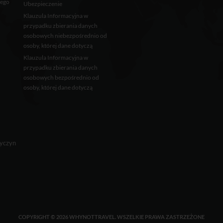
wego
Ubezpieczenie
Klauzula Informacyjna w
przypadku zbierania danych
osobowych niebezpośrednio od
osoby, której dane dotyczą
Klauzula Informacyjna w
przypadku zbierania danych
osobowych bezpośrednio od
osoby, której dane dotyczą
Tyczyn
COPYRIGHT © 2026 WHYNOTTRAVEL. WSZELKIE PRAWA ZASTRZEŻONE