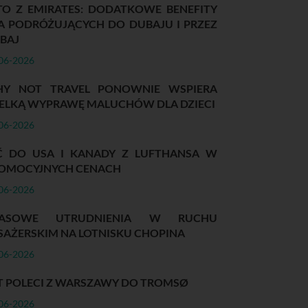
TO Z EMIRATES: DODATKOWE BENEFITY
A PODRÓŻUJĄCYCH DO DUBAJU I PRZEZ
BAJ
06-2026
Y NOT TRAVEL PONOWNIE WSPIERA
ELKĄ WYPRAWĘ MALUCHÓW DLA DZIECI
06-2026
Ć DO USA I KANADY Z LUFTHANSA W
OMOCYJNYCH CENACH
06-2026
ZASOWE UTRUDNIENIA W RUCHU
SAŻERSKIM NA LOTNISKU CHOPINA
06-2026
T POLECI Z WARSZAWY DO TROMSØ
06-2026