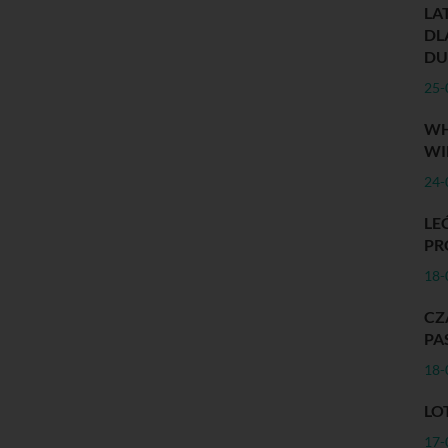
LA
DL
DU
25-
WH
WI
24-
LE
PR
18-
C
PA
18-
LO
17-