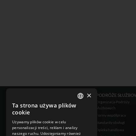
×
OFERTA
PODRÓŻE SŁUŻBO
Bilety lotnicze
Organizacja Podróży
Ta strona używa plików
POLISH
Służbowych
Bilety kolejowe
cookie
Formy współpracy
Rezerwacje hotelowe
ENGLISH
Używamy plików cookie w celu
Standardy obsługi
Voucher Turystyczny
personalizacji treści, reklam i analizy
Opieka handlowa
Private Jet
naszego ruchu. Udostępniamy również