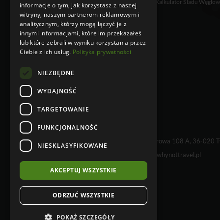
Kalkulator Śladu Węglo
Logistyka Pasażerska
informacje o tym, jak korzystasz z naszej
witryny, naszym partnerom reklamowym i
Ubezpieczenia
analitycznym, którzy mogą łączyć je z
innymi informacjami, które im przekazałeś
lub które zebrali w wyniku korzystania przez
Ciebie z ich usług.
Polityka prywatności
NIEZBĘDNE
WYDAJNOŚĆ
TARGETOWANIE
FUNKCJONALNOŚĆ
WHY NOT TRAVEL sp. z o.o., Kielnarowa 108 A, 36-020 
NIESKLASYFIKOWANE
tel. +48 17 230 68 01 e-mail:
info@whynottravel.pl
AKCEPTUJ WSZYSTKIE
ODRZUĆ WSZYSTKIE
POKAŻ SZCZEGÓŁY