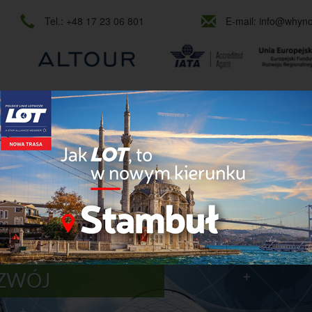
Tel.:
+48 17 23 06 801
E-mail:
info@whynot
OWE
MICE
KONGRESY I KONFERENCJE
E-TECHNOLOGIE
Y POZIOM USŁUG
OZWÓJ