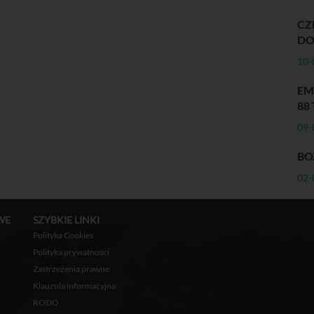
CZ
DO
10-
EM
88
09-
BO
02-
WE
SZYBKIE LINKI
Polityka Cookies
Polityka prywatności
Zastrzeżenia prawne
Klauzula informacyjna
RODO