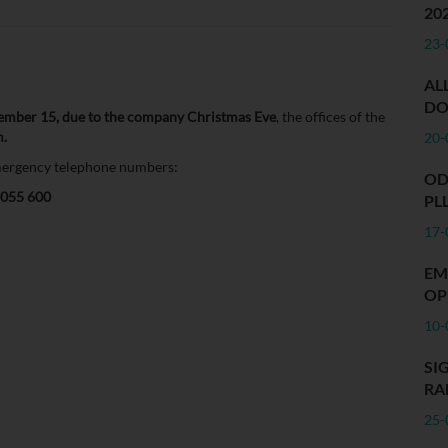
20
23-
AL
DO
ember 15, due to the company Christmas Eve
, the offices of the
m.
20-
 emergency telephone numbers:
OD
 055 600
PL
17-
EM
OP
10-
S
RA
25-