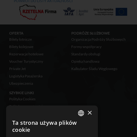
POWRÓT DO LISTY AKTUALNOŚCI
OFERTA
PODRÓŻE SŁUŻBOWE
Bilety lotnicze
Organizacja Podróży Służbowych
Bilety kolejowe
Formy współpracy
Rezerwacje hotelowe
Standardy obsługi
Voucher Turystyczny
Opieka handlowa
Private Jet
Kalkulator Śladu Węglowego
Logistyka Pasażerska
Ubezpieczenia
SZYBKIE LINKI
Polityka Cookies
Polityka prywatności
×
Zastrzeżenia prawne
Klauzula informacyjna
Ta strona używa plików
POLISH
cookie
RODO
ENGLISH
Ubezpieczenie