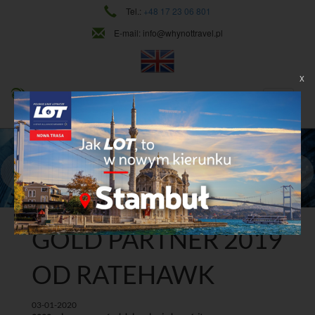
Tel.:
+48 17 23 06 801
E-mail:
info@whynottravel.pl
X
NAJWYŻSZY POZIOM USŁUG
CIĄGŁY ROZWÓJ
Dowiedz się więcej
GOLD PARTNER 2019
OD RATEHAWK
03-01-2020