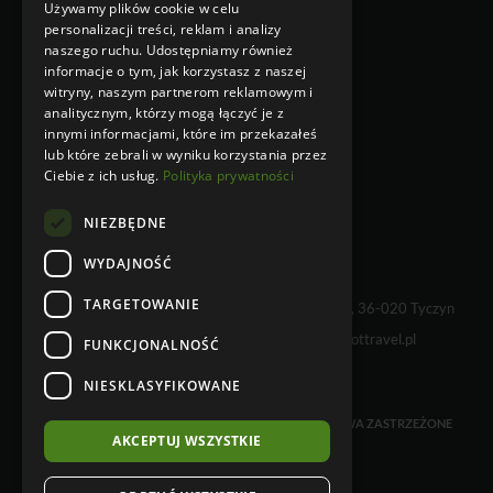
Używamy plików cookie w celu
Klauzula Informacyjna w
personalizacji treści, reklam i analizy
przypadku zbierania danych
naszego ruchu. Udostępniamy również
osobowych niebezpośrednio od
informacje o tym, jak korzystasz z naszej
osoby, której dane dotyczą
witryny, naszym partnerom reklamowym i
Klauzula Informacyjna w
analitycznym, którzy mogą łączyć je z
przypadku zbierania danych
innymi informacjami, które im przekazałeś
osobowych bezpośrednio od osoby,
lub które zebrali w wyniku korzystania przez
której dane dotyczą
Ciebie z ich usług.
Polityka prywatności
NIEZBĘDNE
WYDAJNOŚĆ
TARGETOWANIE
WHY NOT TRAVEL sp. z o.o., Kielnarowa 108 A, 36-020 Tyczyn
tel. +48 17 230 68 01 e-mail:
info@whynottravel.pl
FUNKCJONALNOŚĆ
NIESKLASYFIKOWANE
COPYRIGHT © 2026 WHYNOTTRAVEL. WSZELKIE PRAWA ZASTRZEŻONE
AKCEPTUJ WSZYSTKIE