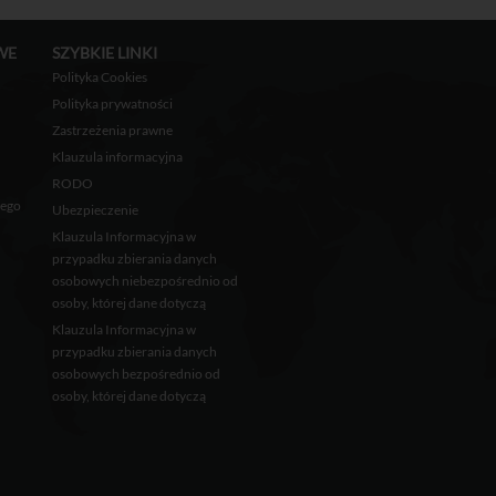
WE
SZYBKIE LINKI
Polityka Cookies
Polityka prywatności
Zastrzeżenia prawne
Klauzula informacyjna
RODO
wego
Ubezpieczenie
Klauzula Informacyjna w
przypadku zbierania danych
osobowych niebezpośrednio od
osoby, której dane dotyczą
Klauzula Informacyjna w
przypadku zbierania danych
osobowych bezpośrednio od
osoby, której dane dotyczą