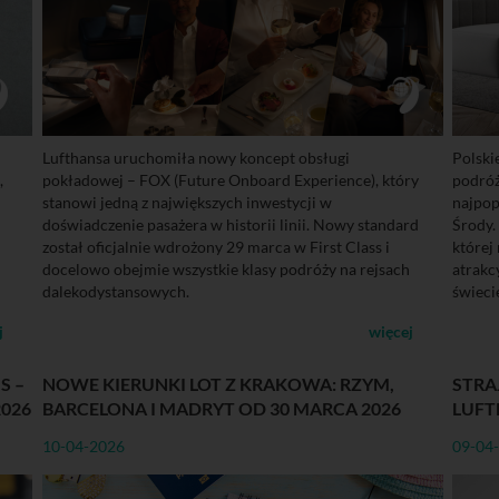
Lufthansa uruchomiła nowy koncept obsługi
Polski
,
pokładowej – FOX (Future Onboard Experience), który
podróż
stanowi jedną z największych inwestycji w
najpop
doświadczenie pasażera w historii linii. Nowy standard
Środy.
został oficjalnie wdrożony 29 marca w First Class i
której
docelowo obejmie wszystkie klasy podróży na rejsach
atrakc
dalekodystansowych.
świeci
j
więcej
S –
NOWE KIERUNKI LOT Z KRAKOWA: RZYM,
STRA
2026
BARCELONA I MADRYT OD 30 MARCA 2026
LUFT
10-04-2026
09-04