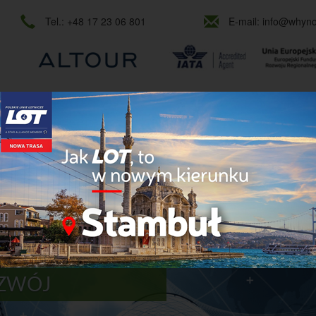
Tel.:
+48 17 23 06 801
E-mail:
info@whynot
OWE
MICE
KONGRESY I KONFERENCJE
E-TECHNOLOGIE
Y POZIOM USŁUG
OZWÓJ