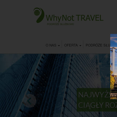
O NAS
OFERTA
PODRÓŻE SŁUŻB
NAJWYŻSZ
CIĄGŁY R