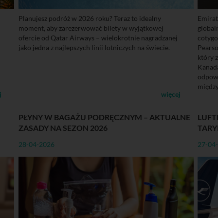
Planujesz podróż w 2026 roku? Teraz to idealny
Emirat
moment, aby zarezerwować bilety w wyjątkowej
global
ofercie od Qatar Airways – wielokrotnie nagradzanej
cotygo
jako jedna z najlepszych linii lotniczych na świecie.
Pearso
który 
Kanadą
odpowi
międz
j
więcej
PŁYNY W BAGAŻU PODRĘCZNYM – AKTUALNE
LUFT
ZASADY NA SEZON 2026
TARY
28-04-2026
27-04