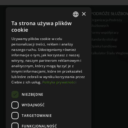
×
OFERTA
PODRÓŻE SŁUŻBO
Bilety lotnicze
Organizacja Podróży
Ta strona używa plików
POLISH
Służbowych
Bilety kolejowe
cookie
Formy współpracy
Rezerwacje hotelowe
ENGLISH
Używamy plików cookie w celu
Standardy obsługi
Voucher Turystyczny
personalizacji treści, reklam i analizy
Opieka handlowa
Private Jet
naszego ruchu. Udostępniamy również
Kalkulator Śladu Węglo
Logistyka Pasażerska
informacje o tym, jak korzystasz z naszej
witryny, naszym partnerom reklamowym i
Ubezpieczenia
analitycznym, którzy mogą łączyć je z
innymi informacjami, które im przekazałeś
lub które zebrali w wyniku korzystania przez
Ciebie z ich usług.
Polityka prywatności
NIEZBĘDNE
WYDAJNOŚĆ
TARGETOWANIE
FUNKCJONALNOŚĆ