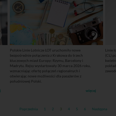
Polskie Linie Lotnicze LOT uruchomiły nowe
Linie 
bezpośrednie połączenia z Krakowa do trzech
(CL) p
kluczowych miast Europy: Rzymu, Barcelony i
kwietn
Madrytu. Rejsy wystartowały 30 marca 2026 roku,
pokład
wzmacniając ofertę połączeń regionalnych i
zawod
otwierając nowe możliwości dla pasażerów z
południowej Polski.
j
więcej
Poprzednia
1
2
3
4
5
6
Następna