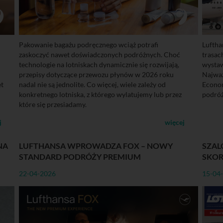
Pakowanie bagażu podręcznego wciąż potrafi
Luftha
zaskoczyć nawet doświadczonych podróżnych. Choć
trasac
technologie na lotniskach dynamicznie się rozwijają,
wystaw
przepisy dotyczące przewozu płynów w 2026 roku
Najważ
et
nadal nie są jednolite. Co więcej, wiele zależy od
Econom
konkretnego lotniska, z którego wylatujemy lub przez
podróż
które się przesiadamy.
j
więcej
NA
LUFTHANSA WPROWADZA FOX – NOWY
SZAL
STANDARD PODRÓŻY PREMIUM
SKOR
22-04-2026
15-04